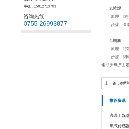
手机：15012713703
3.堆焊
咨询热线
·原理：
0755-26993877
·步骤：查
4.镶套
·原理：
·步骤：测
销或厌氧胶固
上一篇 : 
推荐资讯
高温工况
氧气传感