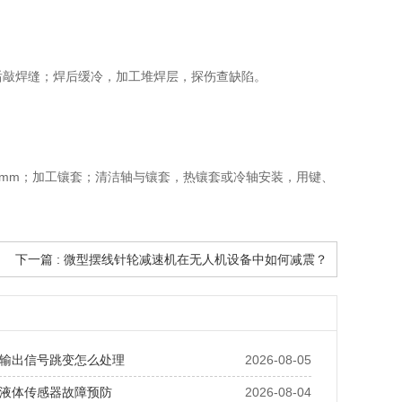
层后敲焊缝；焊后缓冷，加工堆焊层，探伤查缺陷。
05mm；加工镶套；清洁轴与镶套，热镶套或冷轴安装，用键、
下一篇 : 微型摆线针轮减速机在无人机设备中如何减震？
输出信号跳变怎么处理
2026-08-05
液体传感器故障预防
2026-08-04