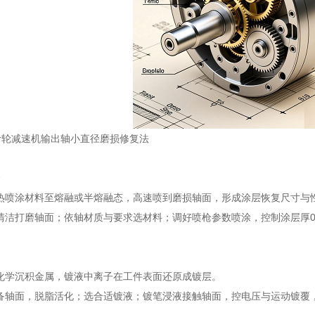
针轮减速机输出轴小直径磨损修复法
加热喷涂材料至熔融或半熔融态，高速喷到磨损轴面，形成涂层恢复尺寸与
清洁打磨轴面；依轴材质与要求选材料；调好喷枪参数喷涂，控制涂层厚0.1
电化学沉积金属，镀液中离子在工件表面还原成镀层。
备轴面，脱脂活化；选合适镀液；镀笔浸液接触轴面，控电压与运动镀覆，