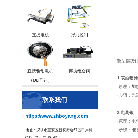
直线电机
张力控制
微型摆线
直接驱动电机
博扬组合阀
1.表面喷涂
（DD马达）
·原理：
·步骤：先
联系我们
2.电刷镀
https://www.zhboyang.com
·原理：
·步骤：准
地址：深圳市宝安区新安街道67区甲岸科
技园1号厂房1区5楼