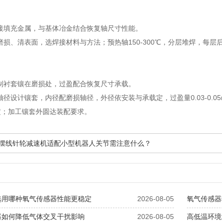
焊接填充金属，与基体冶金结合恢复轴尺寸性能。
磨损、清表面，选焊接材料与方法；预热轴150-300℃，分层堆焊，每
特制衬套镶在磨损处，过盈配合恢复尺寸承载。
轴径设计镶套，内径配磨损轴径，外径依安装与承载定，过盈量0.03-0.
定；加工镶套外圆达装配要求。
微型摆线针轮减速机适配小型机器人关节需注意什么？
选用哪种氧气传感器性能更稳定
2026-08-05
氧气传感器
器如何降低气体交叉干扰影响
2026-08-05
高低温环境