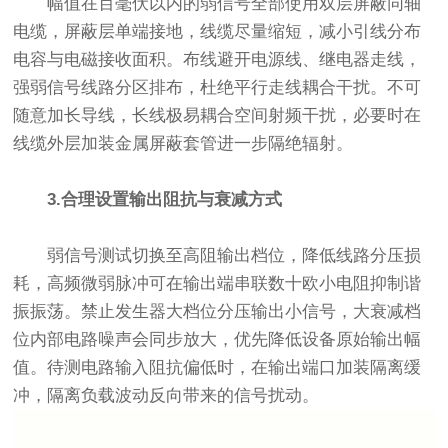
幅值在百毫伏以内的弱信号全部使用双层屏蔽同轴
电缆，屏蔽层单端接地，线缆尽量缩短，减小引线分布
电容与电磁接收面积。布线避开电源线、继电器走线，
强弱信号线路分区排布，杜绝平行走线耦合干扰。不可
随意加长导线，长线极易耦合空间射频干扰，必要时在
线缆外层加装金属屏蔽套管进一步隔绝辐射。
3.合理设置输出阻抗与衰减方式
弱信号测试切换至高阻输出档位，降低线路分压损
耗，高频微弱脉冲可在输出端串联数十欧小电阻抑制谐
振振荡。禁止发生器大档位分压输出小信号，大衰减档
位内部电路噪声会同步放大，优先降低设备原始输出幅
值。待测电路输入阻抗偏低时，在输出端口加装隔离缓
冲，隔离负载波动反向带来的信号扰动。