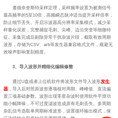
遵循奈奎斯特采样定理，采样频率设置为被测信号
最高频率的5至10倍，高频瞬态脉冲适当提升采样倍率，
防止细节丢失。开启示波器高分辨率采集模式，减少采
样量化误差，完整捕捉毛刺、尖峰、边沿突变等细微特
征。采集完成后剔除异常干扰杂波片段，截取有效周期
波形，存储为CSV、arb等发生器兼容格式文件，规避无
效噪声影响复刻精度。
3、导入波形并精细化编辑修整
通过U盘或者上位机软件将波形文件导入波形
发生
器
，导入后对照原波形逐项核对周期、峰峰值、直流偏
置三项基础参数。波形出现零星杂波时使用软件平滑功
能小幅降噪，不可过度滤波造成原有毛刺丢失。多周期
杂乱信号选取单周期标准波形，设置循环输出模式，保