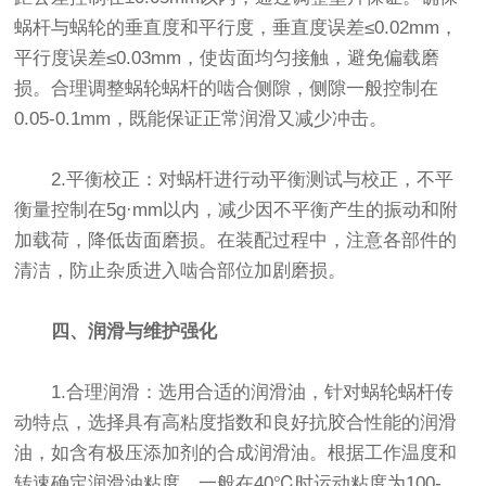
蜗杆与蜗轮的垂直度和平行度，垂直度误差≤0.02mm，
平行度误差≤0.03mm，使齿面均匀接触，避免偏载磨
损。合理调整蜗轮蜗杆的啮合侧隙，侧隙一般控制在
0.05-0.1mm，既能保证正常润滑又减少冲击。
2.平衡校正：对蜗杆进行动平衡测试与校正，不平
衡量控制在5g·mm以内，减少因不平衡产生的振动和附
加载荷，降低齿面磨损。在装配过程中，注意各部件的
清洁，防止杂质进入啮合部位加剧磨损。
四、润滑与维护强化
1.合理润滑：选用合适的润滑油，针对蜗轮蜗杆传
动特点，选择具有高粘度指数和良好抗胶合性能的润滑
油，如含有极压添加剂的合成润滑油。根据工作温度和
转速确定润滑油粘度，一般在40℃时运动粘度为100-