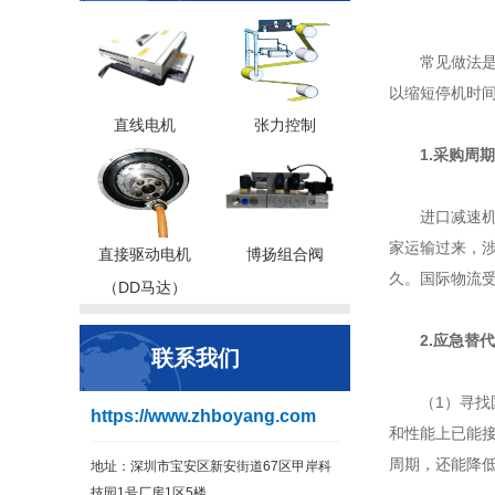
常见做法
以缩短停机时
直线电机
张力控制
1.采购周期
进口减速
家运输过来，
直接驱动电机
博扬组合阀
久。国际物流
（DD马达）
2.应急替
联系我们
（1）寻
https://www.zhboyang.com
和性能上已能
周期，还能降
地址：深圳市宝安区新安街道67区甲岸科
技园1号厂房1区5楼