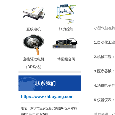
小型气缸在许
直线电机
张力控制
1.自动化工
2.机械工程：
直接驱动电机
博扬组合阀
（DD马达）
3.医疗器械：
联系我们
4.消费电子
https://www.zhboyang.com
5.仪器仪表：
地址：深圳市宝安区新安街道67区甲岸科
总的来说，小
技园1号厂房1区5楼