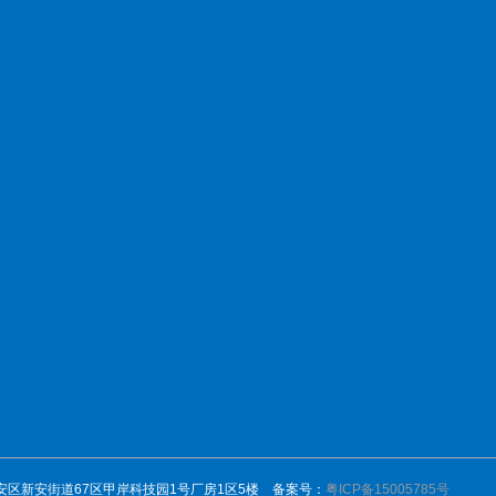
新闻中心
博扬产品
产品中心
服
市宝安区新安街道67区甲岸科技园1号厂房1区5楼 备案号：
粤ICP备15005785号