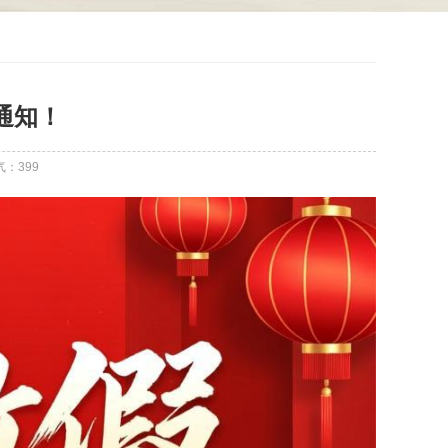
通知！
气：
399