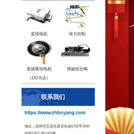
直线电机
张力控制
直接驱动电机
博扬组合阀
（DD马达）
联系我们
https://www.zhboyang.com
地址：深圳市宝安区新安街道67区甲岸科
技园1号厂房1区5楼