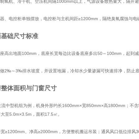
和制氧机、冷干机、空压机间隔1000mm以上，气源设备散热量大，隔开
坏器、电控柜单独摆放，电控柜与主机间距≥1200mm，隔绝臭氧腐蚀与电
面基础尺寸标准
底座高出地面100mm，底座长宽每边比设备底座多出50～100mm，起
面做2‰～3‰排水坡度，并设置地漏，冷却水少量渗漏可快速排净，防止
房整体面积与门窗尺寸
h主流中型机组为例，机身外形约长1600mm×宽850mm×高1800mm；不
至5.0m×3.5m，面积17.5㎡。
宽≥1200mm、净高≥2000mm，方便整机搬运吊装；通风风口低位排风300