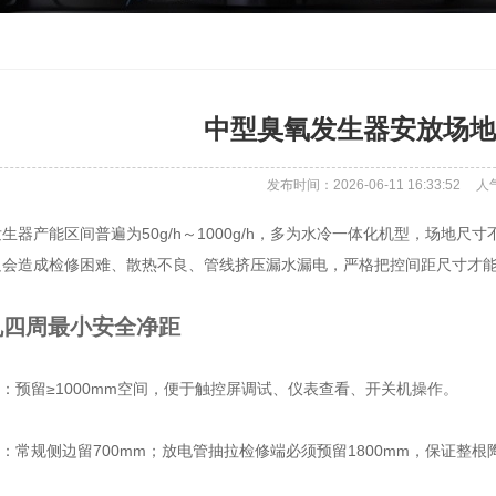
中型臭氧发生器安放场地
发布时间：2026-06-11 16:33:52
人
生器产能区间普遍为50g/h～1000g/h，多为水冷一体化机型，场地
足会造成检修困难、散热不良、管线挤压漏水漏电，严格把控间距尺寸才
机四周最小安全净距
面：预留≥1000mm空间，便于触控屏调试、仪表查看、开关机操作。
侧：常规侧边留700mm；放电管抽拉检修端必须预留1800mm，保证整