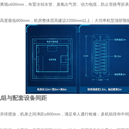
背离墙≥600mm，布置冷却水管、臭氧出气管、动力电缆，防止管路弯折
空高度最低800mm，机房整体层高建议2200mm以上；大功率机型顶部预
机组与配套设备间距
组并排摆放，机身之间净距≥800mm，满足单人通行检修；多机组排布中间