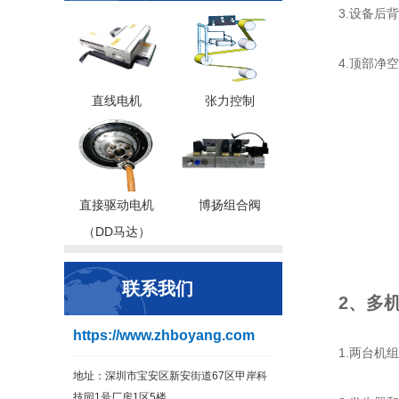
3.设备后
4.顶部净
直线电机
张力控制
直接驱动电机
博扬组合阀
（DD马达）
联系我们
2、多
https://www.zhboyang.com
1.两台机
地址：深圳市宝安区新安街道67区甲岸科
技园1号厂房1区5楼