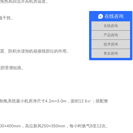
避免热风回流升高机房温度。
在线咨询
磁干扰。
在线咨询
产品咨询
技术咨询
到减震、防积水浸泡机箱接线部位的作用。
售后咨询
底部受潮短路。
含制氧系统最小机房净尺寸4.2m×3.0m，面积12.6㎡；搭配整
×400mm，高位新风250×350mm，每小时换气8至12次。