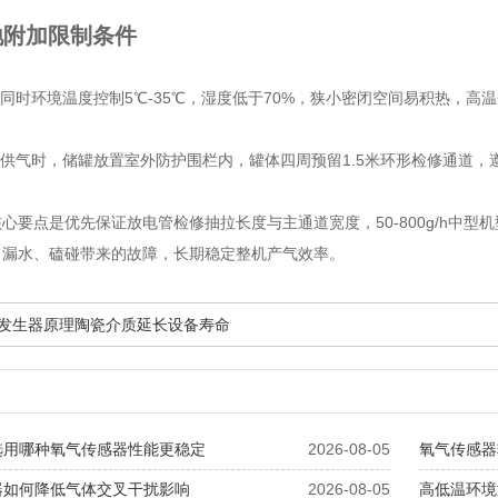
地附加限制条件
标同时环境温度控制5℃-35℃，湿度低于70%，狭小密闭空间易积热，
氧供气时，储罐放置室外防护围栏内，罐体四周预留1.5米环形检修通道
心要点是优先保证放电管检修抽拉长度与主通道宽度，50-800g/h中
、漏水、磕碰带来的故障，长期稳定整机产气效率。
臭氧发生器原理陶瓷介质延长设备寿命
选用哪种氧气传感器性能更稳定
2026-08-05
氧气传感器
器如何降低气体交叉干扰影响
2026-08-05
高低温环境