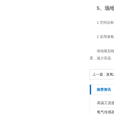
5、场
1.空间达
2.采用液
场地规划核
度，减少高温
上一篇 : 
推荐资讯
高温工况
氧气传感