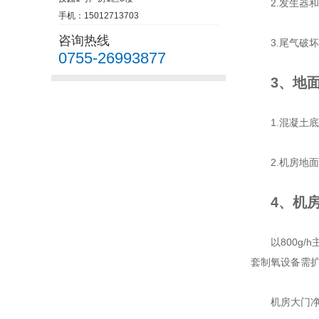
2.发生器
手机：15012713703
咨询热线
3.尾气破
0755-26993877
3、地
1.混凝土
2.机房地
4、机
以800g/
套制氧设备需扩大
机房大门净