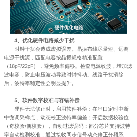
4、优化硬件电路减少干扰
时钟干扰会造成虚拟误差。晶振布线尽量短、远离
电源干扰源，匹配电容按晶振规格精准配置
（18pF/22pF），避免频率偏移。检查电源纹波，增加滤
波电容，防止电压波动导致时钟抖动。线路干扰消除
后，波特率稳定性会明显提升。
5、软件数字校准与容错补偿
硬件无法修正时，启用软件补偿：在串口定时中断
中微调采样点，动态校正波特率偏差；开启数据校验位
（奇校验/偶校验），自动过滤误码；部分芯片支持波特
率自动检测校准，通过接收同步信号动态修正分频系