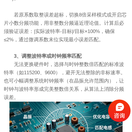
若原系数取整误差超标，切换8倍采样模式或开启芯
片小数分频功能，用非整数分频逼近理论值。计算后必
须验证误差：|实际波特率-目标|/目标×100%，确保
≤2%，通过微调系数末位实现最小误差匹配。
3、调整波特率或时钟频率匹配
无法更换硬件时，选择与时钟整数倍匹配的标准波
特率（如115200、9600），避开无法整除的非标速率。
也可小幅调整系统时钟频率（在晶振允许范围内），让
时钟与波特率形成完美整数倍关系，从算法上消除分频
误差。