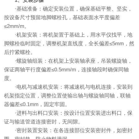
1、安装步骤
·基础准备：确定安装位置，确保基础平整、坚实，
按设备尺寸预留地脚螺栓孔，基础表面水平度偏差
≤2mm/m。
·机架安装：将机架置于基础上，用水平仪找平，地
脚螺栓临时固定，调整机架直线度，全长偏差≤5mm，然
后拧紧螺栓。
·螺旋轴组装：在机架上安装轴承座，吊装螺旋轴，
保证两轴平行度偏差≤0.5mm/m，连接轴段时确保同轴
度。
·电机与减速机安装：将减速机与电机连接，安装到
机架指定位置，调整位置使输出轴与螺旋轴同轴，联轴
器偏差≤0.1mm，固定牢固。
·进料与出料口安装：按设计位置安装进出料口，保
证与输送管道连接密封，无间隙。
·密封装置安装：在各连接部位安装密封件，如密封