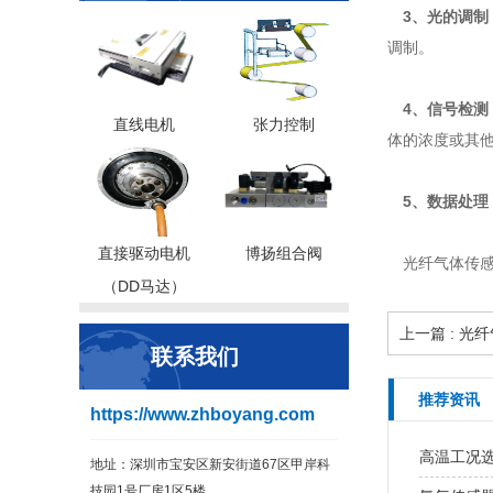
3、光的调制
调制。
4、信号检测
直线电机
张力控制
体的浓度或其
5、数据处理
直接驱动电机
博扬组合阀
光纤气体传感
（DD马达）
上一篇 : 
联系我们
推荐资讯
https://www.zhboyang.com
高温工况
地址：深圳市宝安区新安街道67区甲岸科
技园1号厂房1区5楼