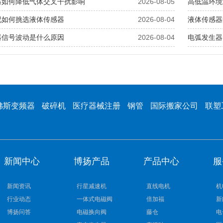
器如何降低气体交叉干扰影响
2026-08-05
高低温环境
况如何挑选液体传感器
2026-08-04
液体传感器
器信号波动是什么原因
2026-08-04
电弧发生器
佛斯变频器
破碎机
医疗器械注册
钢管
国际搬家公司
联塑
新闻中心
博扬产品
产品中心
服
新闻资讯
行星减速机
直线电机
机
行业动态
一体式电磁阀
倍加福
新
博扬问答
电磁换向阀
藤仓
电