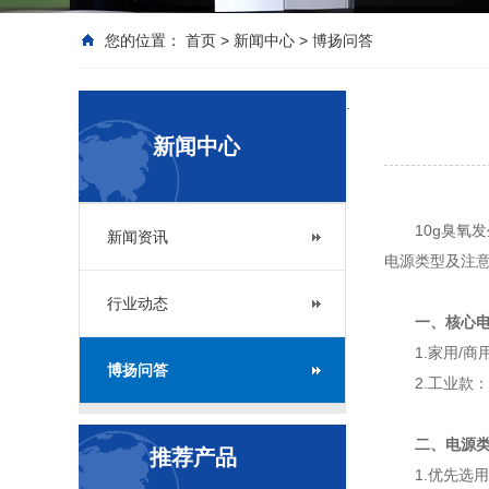
您的位置：
首页
>
新闻中心
>
博扬问答
.
新闻中心
10g臭
新闻资讯
电源类型及注
行业动态
一、核心
1.家用/
博扬问答
2.工业款
二、电源
推荐产品
1.优先选