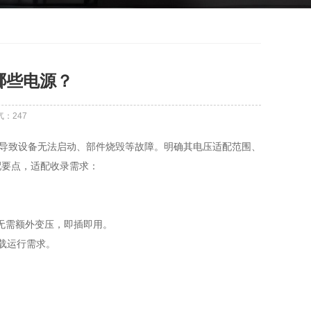
哪些电源？
气：
247
易导致设备无法启动、部件烧毁等故障。明确其电压适配范围、
配要点，适配收录需求：
，无需额外变压，即插即用。
负载运行需求。