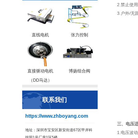
2.禁止使
3.户外/
直线电机
张力控制
直接驱动电机
博扬组合阀
（DD马达）
联系我们
https://www.zhboyang.com
三、电压
地址：深圳市宝安区新安街道67区甲岸科
1.电压波
技园1号厂房1区5楼