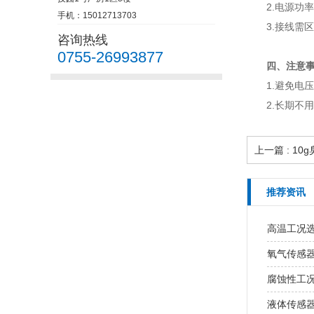
2.电源功
手机：15012713703
3.接线需
咨询热线
0755-26993877
四、注意
1.避免电
2.长期不
上一篇 : 1
推荐资讯
高温工况
氧气传感
腐蚀性工
液体传感