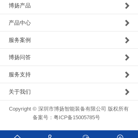
博扬产品
产品中心
服务案例
博扬问答
服务支持
关于我们
Copyright © 深圳市博扬智能装备有限公司 版权所有
备案号：
粤ICP备15005785号