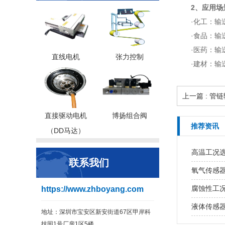
2、应用场
·化工：
·食品：
·医药：
直线电机
张力控制
·建材：
上一篇 : 
直接驱动电机
博扬组合阀
推荐资讯
（DD马达）
高温工况
联系我们
氧气传感
腐蚀性工
https://www.zhboyang.com
液体传感
地址：深圳市宝安区新安街道67区甲岸科
技园1号厂房1区5楼