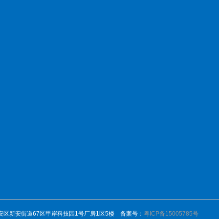
新闻中心
博扬产品
产品中心
服
市宝安区新安街道67区甲岸科技园1号厂房1区5楼 备案号：
粤ICP备15005785号