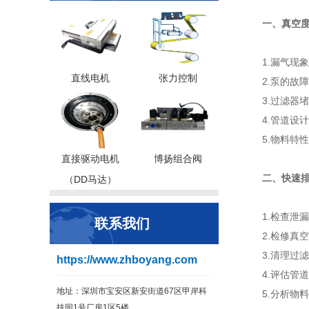
一、真空
1.漏气现
直线电机
张力控制
2.泵的故
3.过滤器
4.管道设
5.物料特
直接驱动电机
博扬组合阀
二、快速
（DD马达）
1.检查泄
联系我们
2.检修
3.清理过
https://www.zhboyang.com
4.评估
地址：深圳市宝安区新安街道67区甲岸科
5.分析
技园1号厂房1区5楼