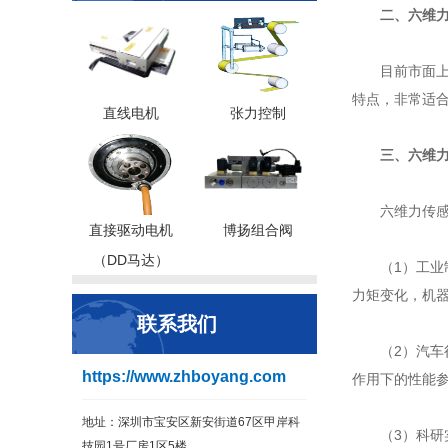
二、六维
目前市面
特点，非常适
直线电机
张力控制
三、六维
六维力传
直接驱动电机
博扬组合阀
（DD马达）
‌（1）工
力矩变化，机
联系我们
（2）‌汽
https://www.zhboyang.com
作用下的性能
地址：深圳市宝安区新安街道67区甲岸科
（3）‌科
技园1号厂房1区5楼