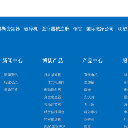
佛斯变频器
破碎机
医疗器械注册
钢管
国际搬家公司
联塑
新闻中心
博扬产品
产品中心
服
新闻资讯
行星减速机
直线电机
机
行业动态
一体式电磁阀
倍加福
新
博扬问答
电磁换向阀
藤仓
电
真空发生器
安沃驰
医
气动调节阀
力士乐
激
精密位移滑台
科尔摩根
半
精密输送机
亚特兰
印
SMC系列产品
派克
汽