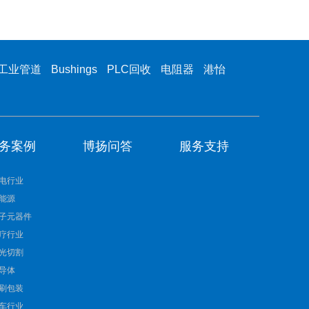
工业管道
Bushings
PLC回收
电阻器
港怡
务案例
博扬问答
服务支持
电行业
能源
子元器件
疗行业
光切割
导体
刷包装
车行业