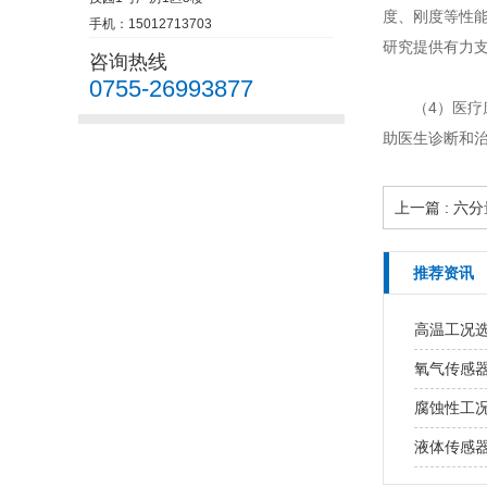
度、刚度等性
手机：15012713703
研究提供有力
咨询热线
0755-26993877
（4）‌医
助医生诊断和
上一篇 : 
推荐资讯
高温工况
氧气传感
腐蚀性工
液体传感