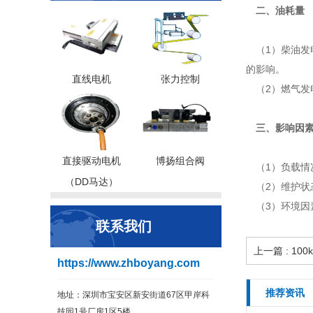
二、油耗量
（1）柴油发
的影响。
直线电机
张力控制
（2）燃气发电
三、影响因
直接驱动电机
博扬组合阀
（1）负载情
（DD马达）
（2）维护状
（3）环境因
联系我们
上一篇 : 1
https://www.zhboyang.com
推荐资讯
地址：深圳市宝安区新安街道67区甲岸科
技园1号厂房1区5楼