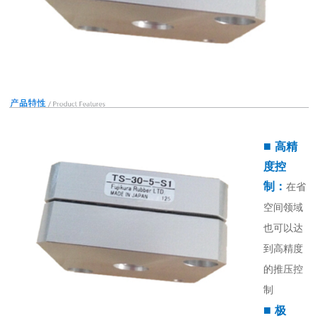
■
高精
度控
制：
在省
空间领域
也可以达
到高精度
的推压控
制
■
极