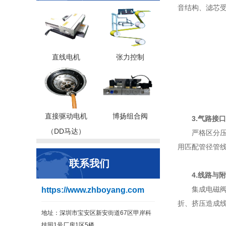
音结构、滤芯
直线电机
张力控制
直接驱动电机
博扬组合阀
3.气路接
（DD马达）
严格区分
用匹配管径管
联系我们
4.线路与
集成电磁
https://www.zhboyang.com
折、挤压造成
地址：深圳市宝安区新安街道67区甲岸科
技园1号厂房1区5楼