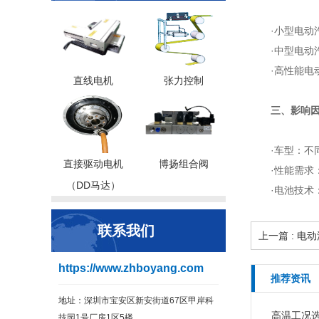
·小型电动
·中型电动
·高性能电
直线电机
张力控制
三、影响
·车型：不
直接驱动电机
博扬组合阀
·性能需
（DD马达）
·电池技
联系我们
上一篇 : 
https://www.zhboyang.com
推荐资讯
地址：深圳市宝安区新安街道67区甲岸科
高温工况
技园1号厂房1区5楼