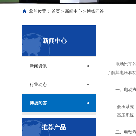
您的位置：
首页
>
新闻中心
>
博扬问答
.
新闻中心
电动汽车的
新闻资讯
了解其电压和
行业动态
一、电动
博扬问答
·低压系统
·高压系统
推荐产品
二、电动