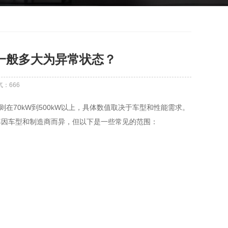
一般多大为异常状态？
气：
666
则在70kW到500kW以上，具体数值取决于车型和性能需求。
率因车型和制造商而异，但以下是一些常见的范围：