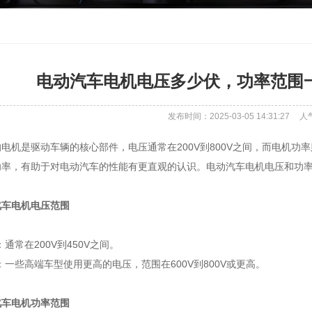
电动汽车电机电压多少伏，功率范围
发布时间：2025-03-05 14:31:27
人
电机是驱动车辆的核心部件，电压通常在200V到800V之间，而电机功率
功率，有助于对电动汽车的性能有更直观的认识。电动汽车电机电压和功
汽车电机电压范围
：通常在200V到450V之间。
：一些高端车型使用更高的电压，范围在600V到800V或更高。
汽车电机功率范围