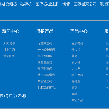
佛斯变频器
破碎机
医疗器械注册
钢管
国际搬家公司
联塑
新闻中心
博扬产品
产品中心
服
新闻资讯
行星减速机
直线电机
机
行业动态
一体式电磁阀
倍加福
新
博扬问答
电磁换向阀
藤仓
电
真空发生器
安沃驰
医
气动调节阀
力士乐
激
精密位移滑台
科尔摩根
半
精密输送机
亚特兰
印
SMC系列产品
派克
汽
宜科
园1号厂房1区5楼
其它产品