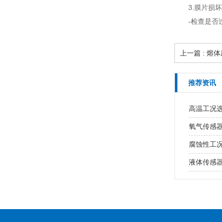
3.膜片损坏
-检查是
上一篇 : 
推荐资讯
高温工况
氧气传感
腐蚀性工
液体传感