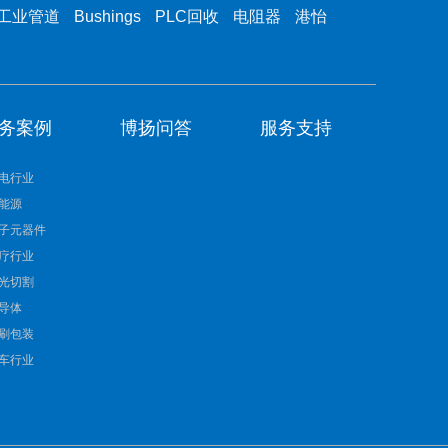
工业管道
Bushings
PLC回收
电阻器
港怡
务案例
博扬问答
服务支持
电行业
能源
子元器件
疗行业
光切割
导体
刷包装
车行业