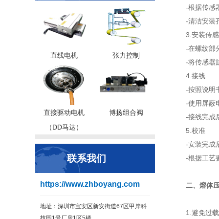
-根据传
-清洁安
3.安装传
-在螺纹
直线电机
张力控制
-将传感
4.接线
-按照说
-使用屏蔽
直接驱动电机
博扬组合阀
-接线完成
（DD马达）
5.校准
-安装完成
联系我们
-根据工艺
https://www.zhboyang.com
二、熔体
地址：深圳市宝安区新安街道67区甲岸科
1.避免过载
技园1号厂房1区5楼