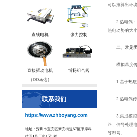
可以推算出环
‌2.热电
热电动势的大
直线电机
张力控制
二、常见
模拟温度
直接驱动电机
博扬组合阀
（DD马达）
1‌.基于
联系我们
2‌.热电
https://www.zhboyang.com
3‌.集成
路、信号处理电
地址：深圳市宝安区新安街道67区甲岸科
等型号。
技园1号厂房1区5楼