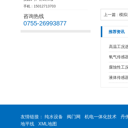
手机：15012713703
上一篇 : 
咨询热线
0755-26993877
推荐资讯
高温工况
氧气传感
腐蚀性工
液体传感
友情链接：
纯水设备
阀门网
机电一体化技术
丹
地平线
XML地图