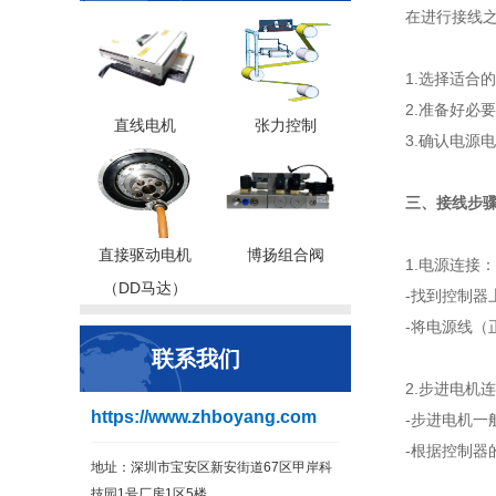
在进行接线之
1.选择适合
2.准备好必
直线电机
张力控制
3.确认电源
三、接线步
直接驱动电机
博扬组合阀
1.电源连接：
（DD马达）
-找到控制器上
-将电源线（
联系我们
2.步进电机
https://www.zhboyang.com
-步进电机一般
-根据控制器
地址：深圳市宝安区新安街道67区甲岸科
技园1号厂房1区5楼