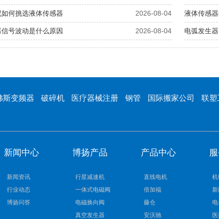
况如何挑选液体传感器
2026-08-04
液体传感器
器信号波动是什么原因
2026-08-04
电弧发生器
佛斯变频器
破碎机
医疗器械注册
钢管
国际搬家公司
联塑
新闻中心
博扬产品
产品中心
服
新闻资讯
行星减速机
直线电机
机
行业动态
一体式电磁阀
倍加福
新
博扬问答
电磁换向阀
藤仓
电
真空发生器
安沃驰
医