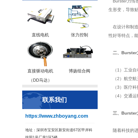
Burster
生形变，导致
在设计和制造
直线电机
张力控制
性好等特点，
二、Burst
（1）工业自
直接驱动电机
博扬组合阀
（2）航空航
（DD马达）
（3）医疗科
（4）交通运
联系我们
三、Burst
https://www.zhboyang.com
地址：深圳市宝安区新安街道67区甲岸科
随着科技的进
技园1号厂房1区5楼