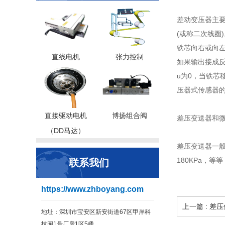
差动变压器主要
(或称二次线圈
铁芯向右或向左
直线电机
张力控制
如果输出接成
u为0，当铁芯
压器式传感器
直接驱动电机
博扬组合阀
差压变送器和
（DD马达）
差压变送器一般
180KPa，
联系我们
https://www.zhboyang.com
上一篇 : 
地址：深圳市宝安区新安街道67区甲岸科
技园1号厂房1区5楼