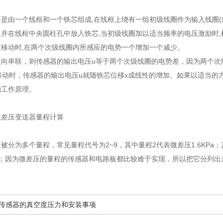
是由一个线框和一个铁芯组成,在线框上绕有一组初级线圈作为输入线圈(
),并在线框中央圆柱孔中放入铁芯,当初级线圈加以适当频率的电压激励时,
移动时,在两个次级线圈内所感应的电势一个增加一个减少。
反向串联，则传感器的输出电压u等于两个次级线圈的电势差，因为两个次
移动时，传感器的输出电压u就随铁芯位移x成线性的增加。如果以适当的
的工作原理。
微差压变送器量程计算
被分为多个量程，常见量程代号为2~9，其中量程2代表微差压1.6KPa；其他
等等；因为微差压的量程的传感器和电路板都比较难于实现，所以把它分列出
差压传感器的真空度压力和安装事项