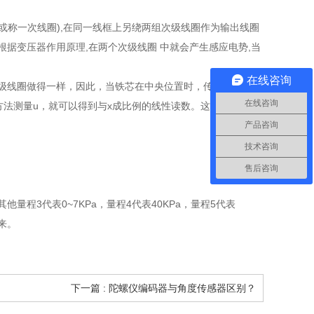
或称一次线圈),在同一线框上另绕两组次级线圈作为输出线圈
根据变压器作用原理,在两个次级线圈 中就会产生感应电势,当
在线咨询
级线圈做得一样，因此，当铁芯在中央位置时，传感器的电压
在线咨询
方法测量u，就可以得到与x成比例的线性读数。这就是差动变
产品咨询
技术咨询
售后咨询
量程3代表0~7KPa，量程4代表40KPa，量程5代表
来。
下一篇 : 陀螺仪编码器与角度传感器区别？