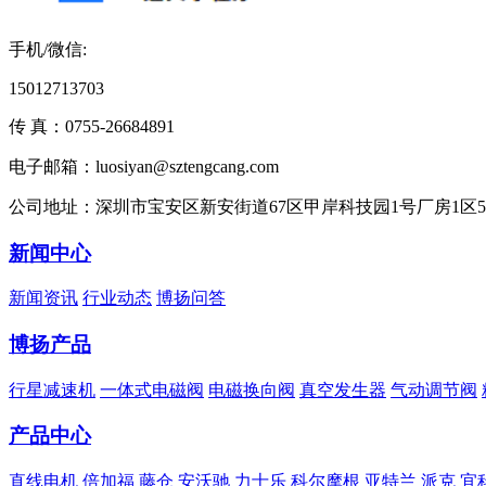
手机/微信:
15012713703
传 真：0755-26684891
电子邮箱：luosiyan@sztengcang.com
公司地址：深圳市宝安区新安街道67区甲岸科技园1号厂房1区
新闻中心
新闻资讯
行业动态
博扬问答
博扬产品
行星减速机
一体式电磁阀
电磁换向阀
真空发生器
气动调节阀
产品中心
直线电机
倍加福
藤仓
安沃驰
力士乐
科尔摩根
亚特兰
派克
宜