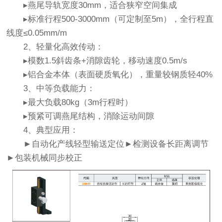
▸燕尾导轨宽度30mm，适合狭窄空间集成
▸标准行程500-3000mm（可定制至5m），全行程直
线度≤0.05mm/m
2、轻量化高效传动：
▸模数1.5斜齿条+消隙齿轮，移动速度0.5m/s
▸铝合金本体（表面硬质氧化），重量较钢质轻40%
3、中等负载能力：
▸最大负载80kg（3m行程时）
▸预紧可调燕尾结构，消除运动间隙
4、典型应用：
►自动化产线轻型输送定位►检测设备长距离调节
►包装机械同步校正