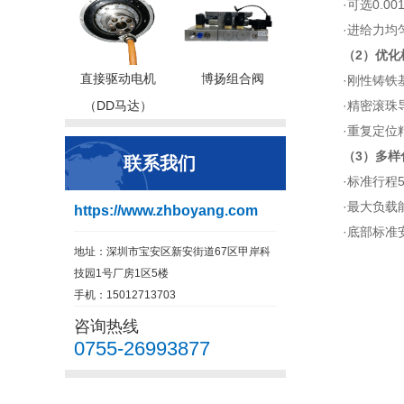
·可选0.0
·进给力均
（2）优化
直接驱动电机
博扬组合阀
·刚性铸铁
（DD马达）
·精密滚珠
·重复定位精
（3）多样
联系我们
·标准行程5
·最大负载能
https://www.zhboyang.com
·底部标准
地址：深圳市宝安区新安街道67区甲岸科
技园1号厂房1区5楼
手机：15012713703
咨询热线
0755-26993877