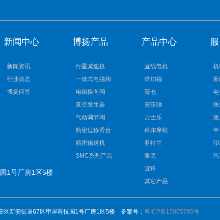
新闻中心
博扬产品
产品中心
服
新闻资讯
行星减速机
直线电机
机
行业动态
一体式电磁阀
倍加福
新
博扬问答
电磁换向阀
藤仓
电
真空发生器
安沃驰
医
气动调节阀
力士乐
激
精密位移滑台
科尔摩根
半
精密输送机
亚特兰
印
SMC系列产品
派克
汽
宜科
园1号厂房1区5楼
其它产品
市宝安区新安街道67区甲岸科技园1号厂房1区5楼 备案号：
粤ICP备15005785号