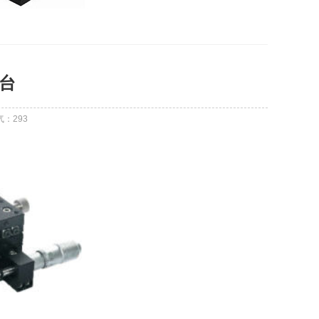
滑台
气：
293