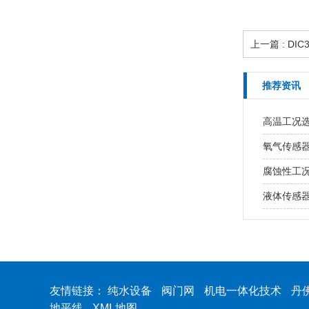
上一篇 : DI
推荐资讯
高温工况
氧气传感
腐蚀性工
液体传感
友情链接：
纯水设备
阀门网
机电一体化技术
丹
地平线
XML地图